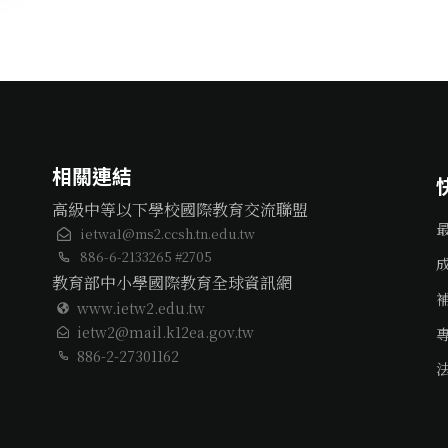
相關連結
高級中等以下學校國際教育交流聯盟
ietwa1@ms2.ccsh.tn.edu.tw
886-6-2133265 #2705
教育部中小學國際教育全球資訊網
www.ietw2.edu.tw
ietw2@mail.k12ea.gov.tw
886-2-27301162