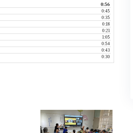
0:56
0:45
0:35
0:18
0:21
1:05
0:54
0:43
0:30