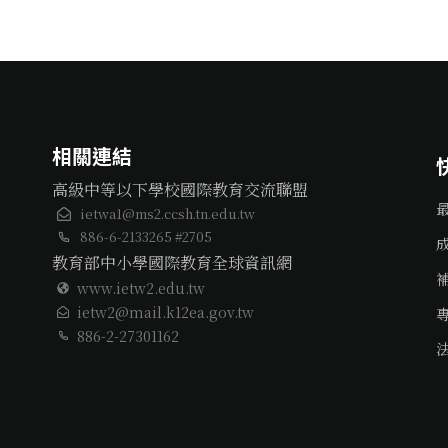
相關連結
高級中等以下學校國際教育交流聯盟
ietwa1@ms2.ccsh.tn.edu.tw
886-6-2133265 #2705
教育部中小學國際教育全球資訊網
www.ietw2.edu.tw
ietw2@mail.k12ea.gov.tw
886-2-27301162