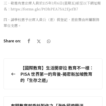
三、敬邀有意出席人員於115年3月6日(星期五)前至以下網址報
名：https://forms.gle/PtDhPEA7SA2EjefB7
四、請學校惠予出席人員公（差）假登記，差旅費由所屬服務
單位支應。
Share on:
【國際教育】生活開麥拉 教育不一樣：
PISA 世界第一的背後-揭密新加坡教育
的「生存之道」
有關教育部委託製作之「海外留遊學消