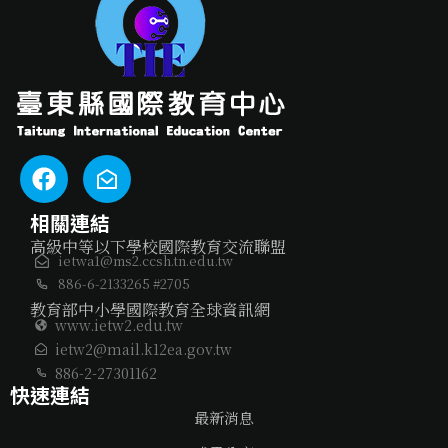
相關連結
高級中等以下學校國際教育交流聯盟
ietwa1@ms2.ccsh.tn.edu.tw
886-6-2133265 #2705
教育部中小學國際教育全球資訊網
www.ietw2.edu.tw
ietw2@mail.k12ea.gov.tw
886-2-27301162
快速連結
最新消息